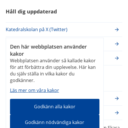
Håll dig uppdaterad
Katedralskolan på X (Twitter)
Katedralskolan på Facebook
Den här webbplatsen använder
kakor
Katedralskolan på Instagram
Webbplatsen använder så kallade kakor
för att förbättra din upplevelse. Här kan
du själv ställa in vilka kakor du
Våra webbplatser
godkänner.
Läs mer om våra kakor
Skara kommun
Godkänn alla kakor
Vilans fritidsområde
Godkänn nödvändiga kakor
Katedralskolan – en webbplats inom Skara 