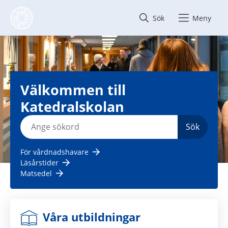
Hoppa till innehåll
Sök
Meny
Välkommen till 
Katedralskolan
Sök
För vårdnadshavare
Läsårstider
Matsedel
Våra utbildningar