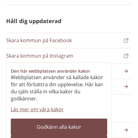
Håll dig uppdaterad
Skara kommun på Facebook
Skara kommun på Instagram
Nyhetsbrev
Den här webbplatsen använder kakor
Webbplatsen använder så kallade kakor
för att förbättra din upplevelse. Här kan
Pressrum
du själv ställa in vilka kakor du
godkänner.
Läs mer om våra kakor
Våra webbplatser
Godkänn alla kakor
Katedralskolan