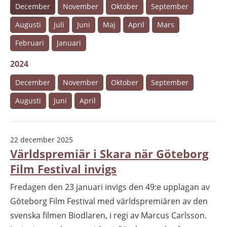
December
November
Oktober
September
Augusti
Juli
Juni
Maj
April
Mars
Februari
Januari
2024
December
November
Oktober
September
Augusti
Juni
April
22 december 2025
Världspremiär i Skara när Göteborg
Film Festival invigs
Fredagen den 23 januari invigs den 49:e upplagan av
Göteborg Film Festival med världspremiären av den
svenska filmen Biodlaren, i regi av Marcus Carlsson.