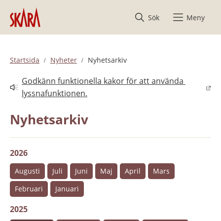
Hoppa till innehåll
Sök
Meny
Startsida
Nyheter
Nyhetsarkiv
Godkänn funktionella kakor för att använda 
Länk till annan webbplats.
lyssnafunktionen.
Nyhetsarkiv
2026
Augusti
Juli
Juni
Maj
April
Mars
Februari
Januari
2025