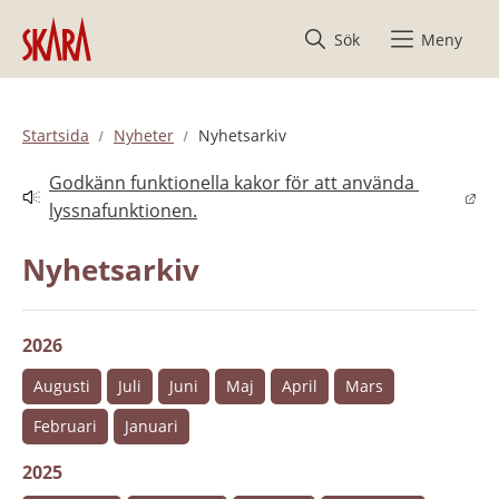
Hoppa till innehåll
Sök
Meny
Startsida
Nyheter
Nyhetsarkiv
Godkänn funktionella kakor för att använda 
Länk till annan webbplats.
lyssnafunktionen.
Nyhetsarkiv
2026
Augusti
Juli
Juni
Maj
April
Mars
Februari
Januari
2025