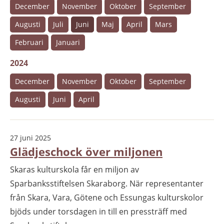
December
November
Oktober
September
Augusti
Juli
Juni
Maj
April
Mars
Februari
Januari
2024
December
November
Oktober
September
Augusti
Juni
April
27 juni 2025
Glädjeschock över miljonen
Skaras kulturskola får en miljon av
Sparbanksstiftelsen Skaraborg. När representanter
från Skara, Vara, Götene och Essungas kulturskolor
bjöds under torsdagen in till en pressträff med